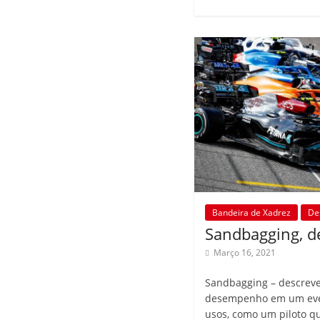
Bandeira de Xadrez
De
Sandbagging, d
Março 16, 2021
Sandbagging – descrev
desempenho em um even
usos, como um piloto q