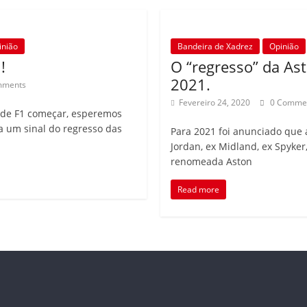
inião
Bandeira de Xadrez
Opinião
!
O “regresso” da As
2021.
mments
Fevereiro 24, 2020
0 Comme
 de F1 começar, esperemos
a um sinal do regresso das
Para 2021 foi anunciado que a
Jordan, ex Midland, ex Spyker,
renomeada Aston
Read more