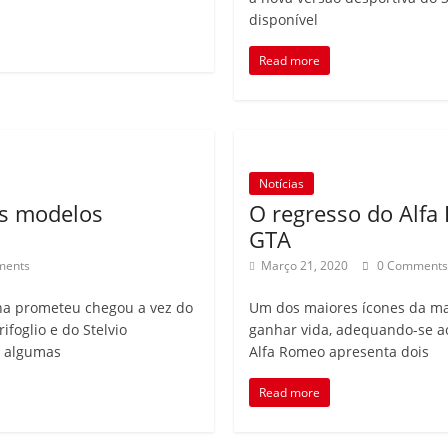
disponível
Read more
Notícias
os modelos
O regresso do Alfa
GTA
ments
Março 21, 2020
0 Comment
ana prometeu chegou a vez do
Um dos maiores ícones da mar
foglio e do Stelvio
ganhar vida, adequando-se 
m algumas
Alfa Romeo apresenta dois
Read more