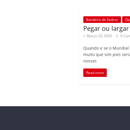
Bandeira de Xadrez
Op
Pegar ou largar 
Março 20, 2020
0 Co
Quando e se o Mundial
muito que sim pois seri
nossas
Read more