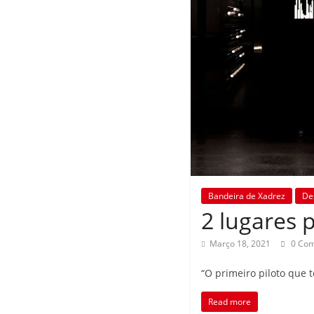
Bandeira de Xadrez
De
2 lugares 
Março 18, 2021
0 Co
“O primeiro piloto que 
Read more