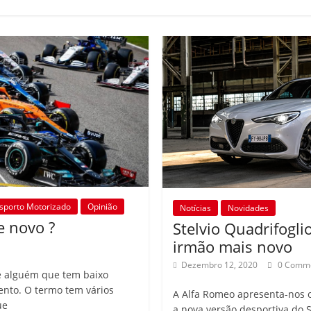
sporto Motorizado
Opinião
Notícias
Novidades
e novo ?
Stelvio Quadrifogl
irmão mais novo
Dezembro 12, 2020
0 Comm
e alguém que tem baixo
to. O termo tem vários
A Alfa Romeo apresenta-nos o 
ue
a nova versão desportiva do S