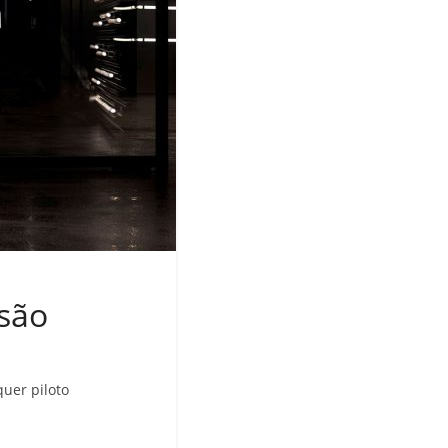
isão
quer piloto