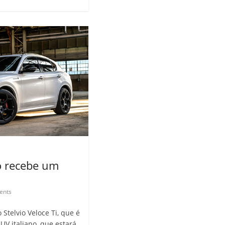
io recebe um
ents
Stelvio Veloce Ti, que é
UV italiano, que estará