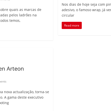
Nos dias de hoje seja com pin
obre quais as marcas de
adesivo, o famoso wrap, já v
adas pelos ladrões na
circular
todos temos,
Read more
en Arteon
ents
a nova actualização, torna-se
co. A gama deste executivo
oting