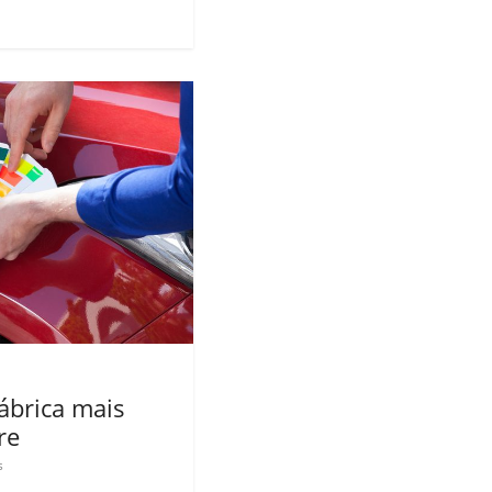
ábrica mais
re
s