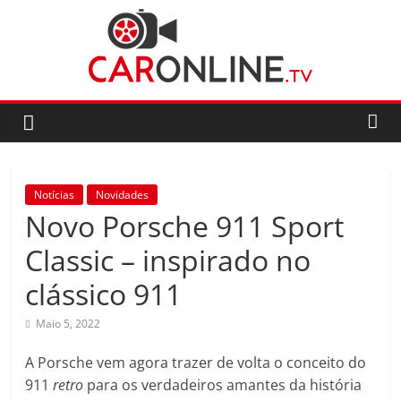
Skip
to
content
CarOnline.TV
CarOnline.TV
–
Ensaios
Notícias
Novidades
Automóvel
Novo Porsche 911 Sport
em
Português
Classic – inspirado no
clássico 911
Maio 5, 2022
A Porsche vem agora trazer de volta o conceito do
911
retro
para os verdadeiros amantes da história