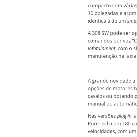
compacto com várias 
10 polegadas e aco
idêntica à de um
sma
A 308 SW pode ser o
comandos por voz “OK
infotainment
, com o s
manutenção na faixa
A grande novidade a 
opções de motores té
cavalos ou optando p
manual ou automátic
Nas versões
plug in
, 
PureTech com 180 ca
velocidades, com um