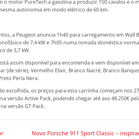
 o motor PureTech a gasolina a produzir 150 cavalos e o 
 mesma autonomia em modo elétrico de 60 km.
entos, a Peugeot anuncia 1h40 para carregamento em Wall 
onofásico de 7,4 kW e 7h05 numa tomada doméstica norma
co de 3,7 kW.
está assim disponível para encomenda e vem disponível em
tar (de série), Vermelho Elixir, Branco Nacré, Branco Banqui
Preto Perla Nera.
o escolhida, os preços para esta carrinha começam nos 27
na na versão Active Pack, podendo chegar até aos 48.250€ pe
na versão GT Pack.
or
Novo Porsche 911 Sport Classic – inspir