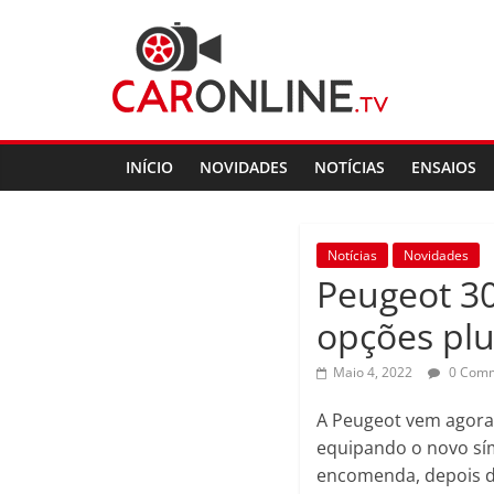
Skip
CarOnline.TV
to
content
CarOnline.TV
–
Ensaios
INÍCIO
NOVIDADES
NOTÍCIAS
ENSAIOS
Automóvel
em
Português
Notícias
Novidades
Peugeot 30
opções plu
Maio 4, 2022
0 Com
A Peugeot vem agora
equipando o novo sím
encomenda, depois 