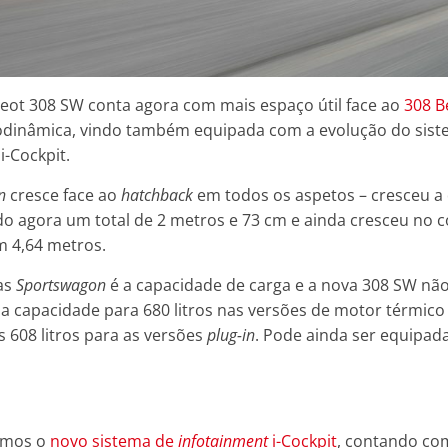
eot 308 SW conta agora com mais espaço útil face ao
308 B
erodinâmica, vindo também equipada com a evolução do sis
i-Cockpit.
n
cresce face ao
hatchback
em todos os aspetos – cresceu a 
o agora um total de 2 metros e 73 cm e ainda cresceu no 
m 4,64 metros.
das
Sportswagon
é a capacidade de carga e a nova 308 SW não
 capacidade para 680 litros nas versões de motor térmico 
s 608 litros para as versões
plug-in
. Pode ainda ser equipa
ramos o
novo sistema de
infotainment
i-Cockpit
, contando co