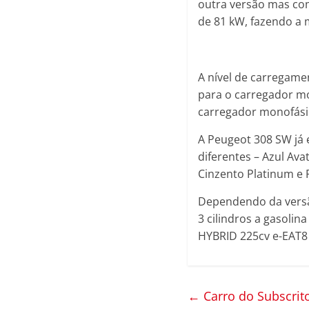
outra versão mas com
de 81 kW, fazendo a
A nível de carregam
para o carregador m
carregador monofási
A Peugeot 308 SW já 
diferentes – Azul Ava
Cinzento Platinum e 
Dependendo da versã
3 cilindros a gasoli
HYBRID 225cv e-EAT8 
←
Carro do Subscrit