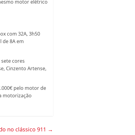
mesmo motor elétrico
Box com 32A, 3h50
l de 8A em
 sete cores
se, Cinzento Artense,
.000€ pelo motor de
la motorização
ado no clássico 911
→