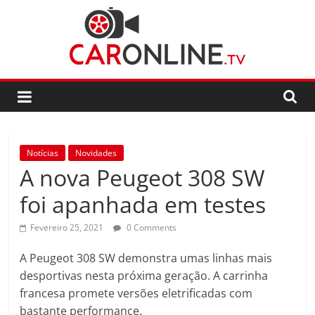
Skip
to
content
CarOnline.TV
CarOnline.TV
–
Ensaios
Notícias
Novidades
Automóvel
A nova Peugeot 308 SW
em
Português
foi apanhada em testes
Fevereiro 25, 2021
0 Comments
A Peugeot 308 SW demonstra umas linhas mais
desportivas nesta próxima geração. A carrinha
francesa promete versões eletrificadas com
bastante performance.