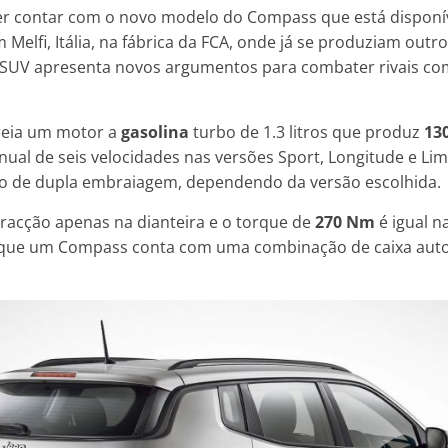
oder contar com o novo modelo do Compass que está dispon
 Melfi, Itália, na fábrica da FCA, onde já se produziam out
SUV apresenta novos argumentos para combater rivais co
reia um motor a
gasolina
turbo de 1.3 litros que produz
13
al de seis velocidades nas versões Sport, Longitude e Lim
 de dupla embraiagem, dependendo da versão escolhida.
acção apenas na dianteira e o torque de
270 Nm
é igual n
z que um Compass conta com uma combinação de caixa auto