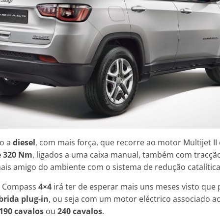
o a
diesel
, com mais força, que recorre ao motor Multijet II
e 320 Nm
, ligados a uma caixa manual, também com tracçã
mais amigo do ambiente com o sistema de redução catalítica 
ep Compass
4×4
irá ter de esperar mais uns meses visto que 
brida plug-in
, ou seja com um motor eléctrico associado ao 
190 cavalos
ou
240 cavalos
.