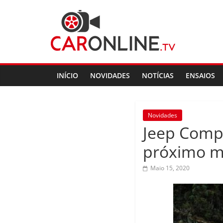
Skip
CarOnline.TV
to
content
CarOnline.TV
–
Ensaios
INÍCIO
NOVIDADES
NOTÍCIAS
ENSAIOS
Automóvel
em
Português
Novidades
Jeep Compa
próximo 
Maio 15, 2020