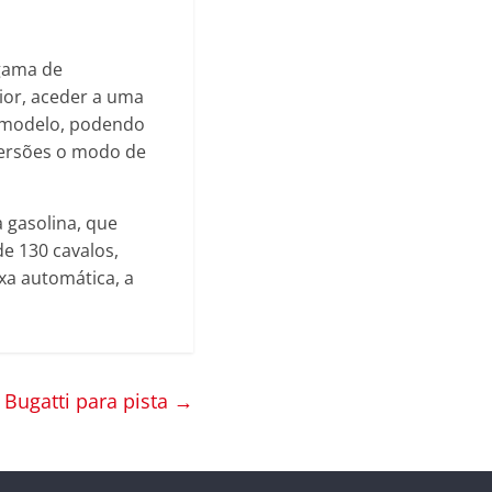
gama de
ior, aceder a uma
o modelo, podendo
 versões o modo de
 gasolina, que
e 130 cavalos,
xa automática, a
 Bugatti para pista
→