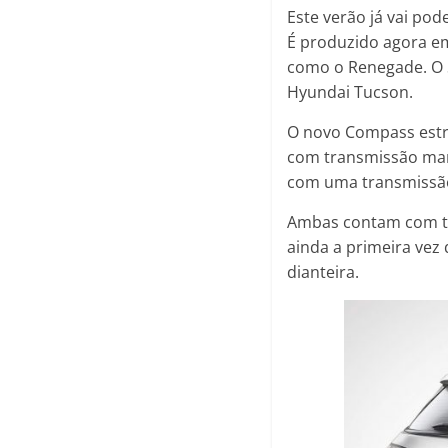
Este verão já vai p
É produzido agora em
como o Renegade. O 
Hyundai Tucson.
O novo Compass est
com transmissão manu
com uma transmissão
Ambas contam com tr
ainda a primeira ve
dianteira.