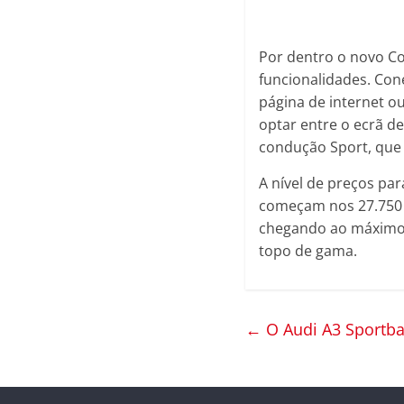
Por dentro o novo C
funcionalidades. Con
página de internet o
optar entre o ecrã d
condução Sport, que 
A nível de preços pa
começam nos 27.750 e
chegando ao máximo d
topo de gama.
←
O Audi A3 Sportbac