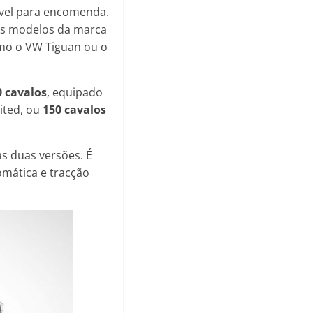
ível para encomenda.
ros modelos da marca
mo o VW Tiguan ou o
0 cavalos
, equipado
ited, ou
150 cavalos
as duas versões. É
mática e tracção