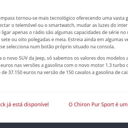
ompass tornou-se mais tecnológico oferecendo uma vasta 
ectar o telemóvel ou o smartwatch, mudar as luzes do inter
u ligar apenas o rádio são algumas capacidades de série n
e sete ou oito polegadas e meia. Estreia ainda em algumas
se selecciona num botão próprio situado na consola.
ra o novo SUV da Jeep, só sabemos os valores dos modelos a
uros nas versões a gasolina com o novo motor 1.3 turbo d
e 37.150 euros na versão de 150 cavalos a gasolina de cai
k já está disponível
O Chiron Pur Sport é um