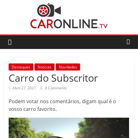
Skip
to
content
CarOnline.TV
CarOnline.TV
–
Ensaios
Destaques
Notícias
Novidades
Automóvel
Carro do Subscritor
em
Português
Abril 27, 2021
0 Comments
Podem votar nos comentários, digam qual é o
vosso carro favorito.