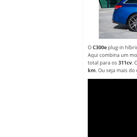
O
C300e
plug-in híbr
Aqui combina um mot
total para os
311cv
. 
km
. Ou seja mais do