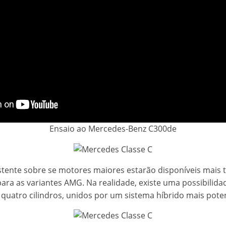
Ensaio ao Mercedes-Benz C300de
tente sobre se motores maiores estarão disponíveis mais 
ara as variantes AMG. Na realidade, existe uma possibilida
quatro cilindros, unidos por um sistema híbrido mais pote