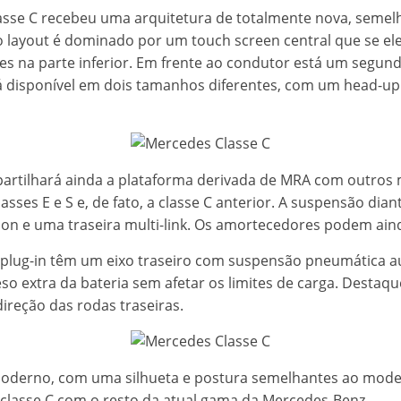
lasse C recebeu uma arquitetura de totalmente nova, semelh
 o layout é dominado por um touch screen central que se el
ões na parte inferior. Em frente ao condutor está um segun
 disponível em dois tamanhos diferentes, com um head-up 
partilhará ainda a plataforma derivada de MRA com outros
sses E e S e, de fato, a classe C anterior. A suspensão dia
n e uma traseira multi-link. Os amortecedores podem aind
plug-in têm um eixo traseiro com suspensão pneumática au
so extra da bateria sem afetar os limites de carga. Destaqu
ireção das rodas traseiras.
moderno, com uma silhueta e postura semelhantes ao model
classe C com o resto da atual gama da Mercedes-Benz.