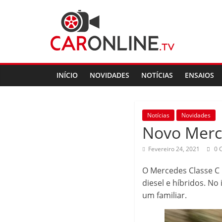
Skip
CarOnline.TV
to
content
CarOnline.TV
–
Ensaios
INÍCIO
NOVIDADES
NOTÍCIAS
ENSAIOS
Automóvel
em
Português
Notícias
Novidades
Novo Merc
Fevereiro 24, 2021
0 
O Mercedes Classe C 
diesel e híbridos. No
um familiar.