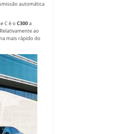
nsmissão automática
e C é o
C300
a
 Relativamente ao
rna mais rápido do