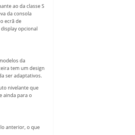
ante ao da classe S
eva da consola
do ecrã de
display opcional
 modelos da
nteira tem um design
a ser adaptativos.
to nivelante que
e ainda para o
o anterior, o que