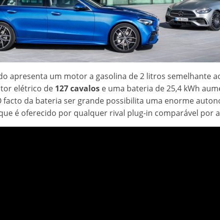
ido apresenta um motor a gasolina de 2 litros semelhante a
or elétrico de
127 cavalos
e uma bateria de 25,4 kWh aum
O facto da bateria ser grande possibilita uma enorme auton
 que é oferecido por qualquer rival plug-in comparável po