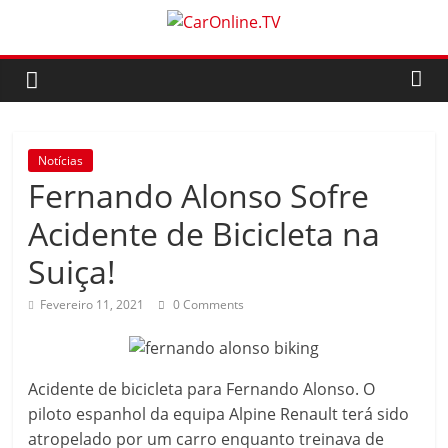
Skip
to
CarOnline.TV
content
CarOnline.TV
–
Ensaios
Notícias
Automóvel
Fernando Alonso Sofre
em
Português
Acidente de Bicicleta na
Suiça!
Fevereiro 11, 2021
0 Comments
Acidente de bicicleta para Fernando Alonso. O
piloto espanhol da equipa Alpine Renault terá sido
atropelado por um carro enquanto treinava de