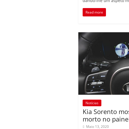
dando-lhe um aspeto m
Read more
Notícias
Kia Sorento mo
morto no painel
Maio 13, 2020