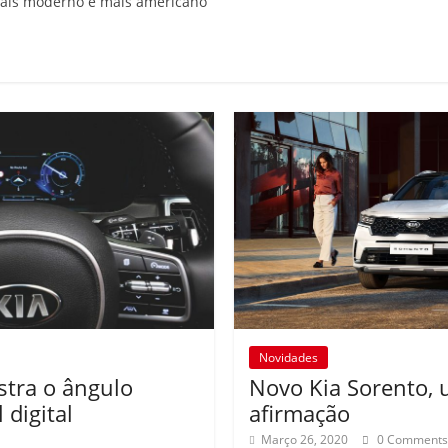
ais moderno e mais americano
Novidades
stra o ângulo
Novo Kia Sorento,
 digital
afirmação
Março 26, 2020
0 Comment