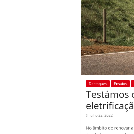
Destaques
Ensaios
Testámos o
eletrificaç
Julho 22, 2022
No âmbito de renovar a 