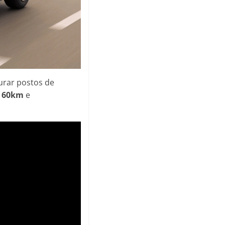
urar postos de
a
60km
e