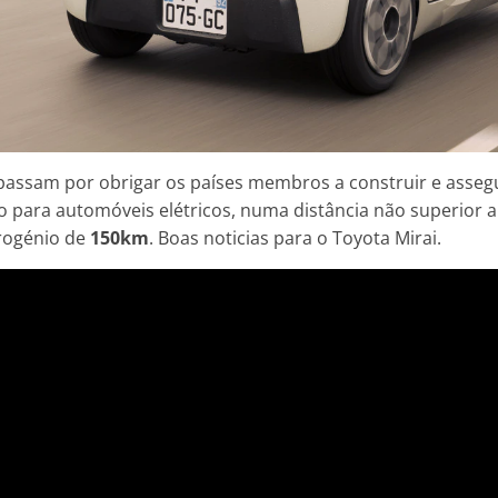
passam por obrigar os países membros a construir e asseg
 para automóveis elétricos, numa distância não superior 
drogénio de
150km
. Boas noticias para o Toyota Mirai.