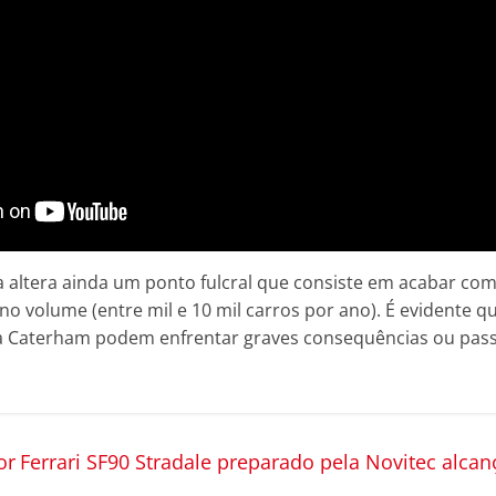
a altera ainda um ponto fulcral que consiste em acabar co
no volume (entre mil e 10 mil carros por ano). É evidente 
 a Caterham podem enfrentar graves consequências ou pa
or
Ferrari SF90 Stradale preparado pela Novitec alca