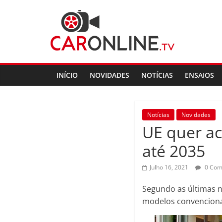
Skip
CarOnline.TV
to
content
CarOnline.TV
–
Ensaios
INÍCIO
NOVIDADES
NOTÍCIAS
ENSAIOS
Automóvel
em
Português
Notícias
Novidades
UE quer ac
até 2035
Julho 16, 2021
0 Com
Segundo as últimas n
modelos convenciona