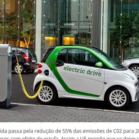
ida passa pela redução de 55% das emissões de C02 para 2
gases com efeito de estufa. Assim a UE propõe que se deixe