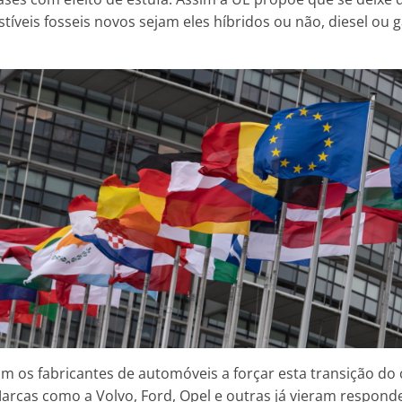
veis fosseis novos sejam eles híbridos ou não, diesel ou ga
m os fabricantes de automóveis a forçar esta transição do 
 Marcas como a Volvo, Ford, Opel e outras já vieram respon