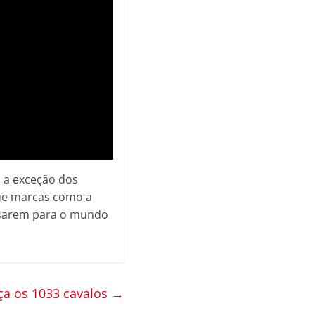
m a exceção dos
que marcas como a
ssarem para o mundo
nça os 1033 cavalos
→