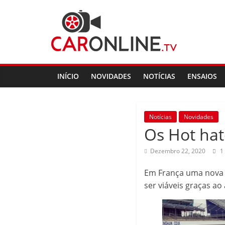
Skip
CarOnline.TV
to
content
CarOnline.TV
–
Ensaios
INÍCIO
NOVIDADES
NOTÍCIAS
ENSAIOS
Automóvel
em
Português
Notícias
Novidades
Os Hot hat
Dezembro 22, 2020
1
Em França uma nova 
ser viáveis graças ao