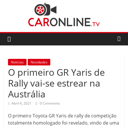
Skip
to
content
CarOnline.TV
CarOnline.TV
–
Ensaios
Notícias
Novidades
Automóvel
O primeiro GR Yaris de
em
Português
Rally vai-se estrear na
Austrália
Abril 4, 2021
0 Comments
O primeiro Toyota GR Yaris de rally de competição
totalmente homologado foi revelado, vindo de uma