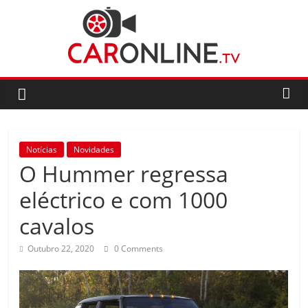
Skip
to
content
CarOnline.TV
CarOnline.TV
–
Ensaios
Notícias
Novidades
Automóvel
O Hummer regressa
em
Português
eléctrico e com 1000
cavalos
Outubro 22, 2020
0 Comments