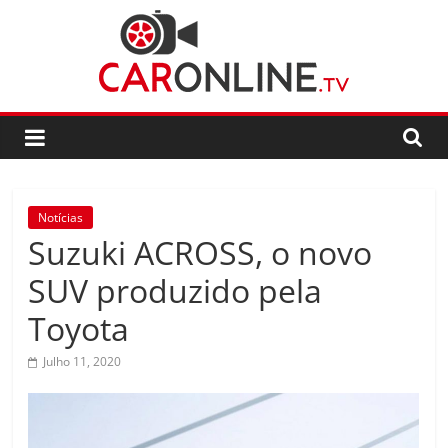
Skip
to
content
CarOnline.TV
CarOnline.TV
–
Ensaios
Notícias
Automóvel
Suzuki ACROSS, o novo
em
Português
SUV produzido pela
Toyota
Julho 11, 2020