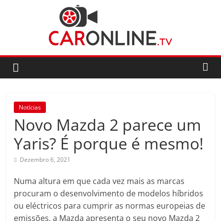
Skip
to
content
CarOnline.TV
CarOnline.TV
–
Ensaios
Notícias
Automóvel
Novo Mazda 2 parece um
em
Português
Yaris? É porque é mesmo!
Dezembro 6, 2021
Numa altura em que cada vez mais as marcas
procuram o desenvolvimento de modelos híbridos
ou eléctricos para cumprir as normas europeias de
emissões, a Mazda apresenta o seu novo Mazda 2