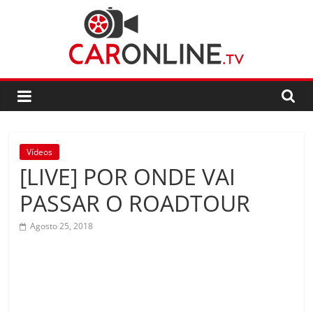
Skip
to
content
CarOnline.TV
CarOnline.TV
–
Ensaios
Vídeos
Automóvel
[LIVE] POR ONDE VAI
em
Português
PASSAR O ROADTOUR
Agosto 25, 2018