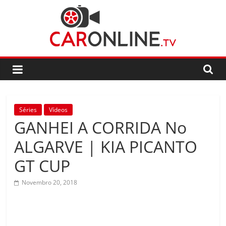
Skip
to
content
CarOnline.TV
CarOnline.TV
–
Ensaios
Séries
Vídeos
Automóvel
GANHEI A CORRIDA No
em
Português
ALGARVE | KIA PICANTO
GT CUP
Novembro 20, 2018