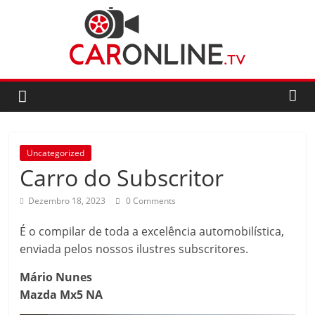
Skip
to
content
CarOnline.TV
CarOnline.TV
–
Ensaios
Uncategorized
Automóvel
Carro do Subscritor
em
Português
Dezembro 18, 2023
0 Comments
É o compilar de toda a excelência automobilística,
enviada pelos nossos ilustres subscritores.
Mário Nunes
Mazda Mx5 NA