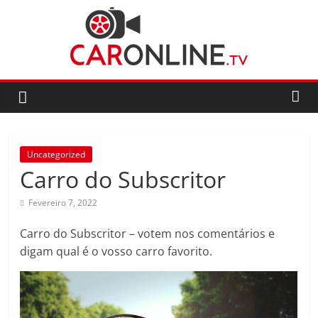
Skip
to
content
CarOnline.TV
CarOnline.TV
–
Ensaios
Uncategorized
Automóvel
Carro do Subscritor
em
Português
Fevereiro 7, 2022
Carro do Subscritor – votem nos comentários e
digam qual é o vosso carro favorito.