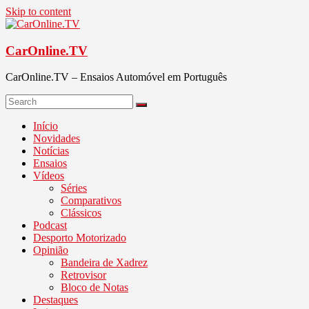
Skip to content
CarOnline.TV
CarOnline.TV – Ensaios Automóvel em Português
Início
Novidades
Notícias
Ensaios
Vídeos
Séries
Comparativos
Clássicos
Podcast
Desporto Motorizado
Opinião
Bandeira de Xadrez
Retrovisor
Bloco de Notas
Destaques