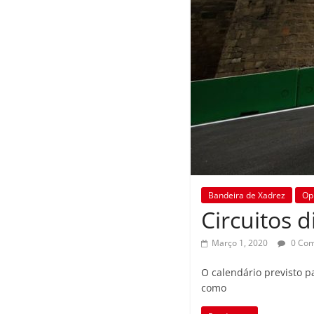
Bandeira de Xadrez
Op
Circuitos 
Março 1, 2020
0 Co
O calendário previsto pa
como