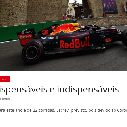
inião
dispensáveis e indispensáveis
mments
ra este ano é de 22 corridas. Escrevi previsto, pois devido ao Coro