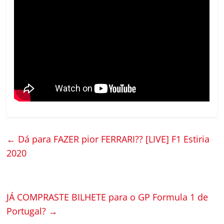
←
Dá para FAZER pior FERRARI?? [LIVE] F1 Estiria
2020
JÁ COMPRASTE BILHETE para o GP Formula 1 de
Portugal?
→