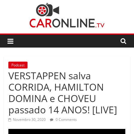
Skip
to
content
CarOnline.TV
CarOnline.TV
–
Ensaios
Podcast
Automóvel
VERSTAPPEN salva
em
Português
CORRIDA, HAMILTON
DOMINA e CHOVEU
passado 14 ANOS! [LIVE]
Novembro 30, 2020
0 Comments