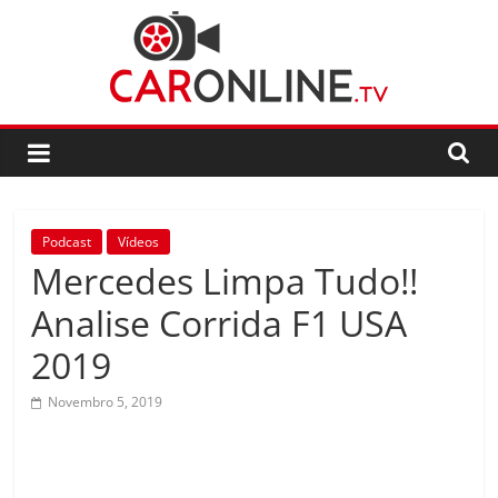
Skip
to
content
CarOnline.TV
CarOnline.TV
–
Ensaios
Podcast
Vídeos
Automóvel
Mercedes Limpa Tudo!!
em
Português
Analise Corrida F1 USA
2019
Novembro 5, 2019