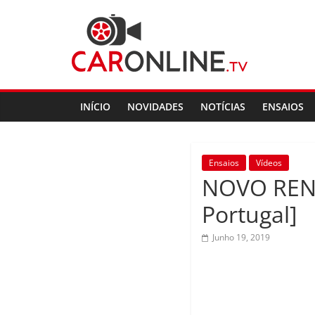
Skip
CarOnline.TV
to
content
CarOnline.TV
–
Ensaios
INÍCIO
NOVIDADES
NOTÍCIAS
ENSAIOS
Automóvel
em
Português
Ensaios
Vídeos
NOVO RENA
Portugal]
Junho 19, 2019