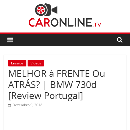
Skip
to
content
CarOnline.TV
CarOnline.TV
–
Ensaios
Ensaios
Vídeos
Automóvel
MELHOR à FRENTE Ou
em
Português
ATRÁS? | BMW 730d
[Review Portugal]
Dezembro 9, 2018