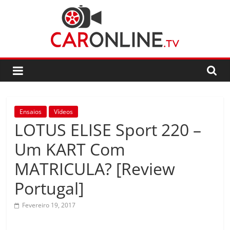
Skip
to
content
CarOnline.TV
CarOnline.TV
–
Ensaios
Ensaios
Vídeos
Automóvel
LOTUS ELISE Sport 220 –
em
Português
Um KART Com
MATRICULA? [Review
Portugal]
Fevereiro 19, 2017