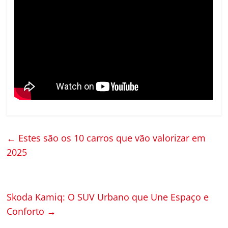
←
Estes são os 10 carros que vão valorizar em
2025
Skoda Kamiq: O SUV Urbano que Une Espaço e
Conforto
→