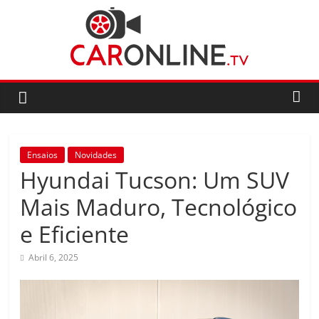
Skip
to
content
CarOnline.TV
CarOnline.TV
–
Ensaios
Ensaios
Novidades
Automóvel
Hyundai Tucson: Um SUV
em
Português
Mais Maduro, Tecnológico
e Eficiente
Abril 6, 2025