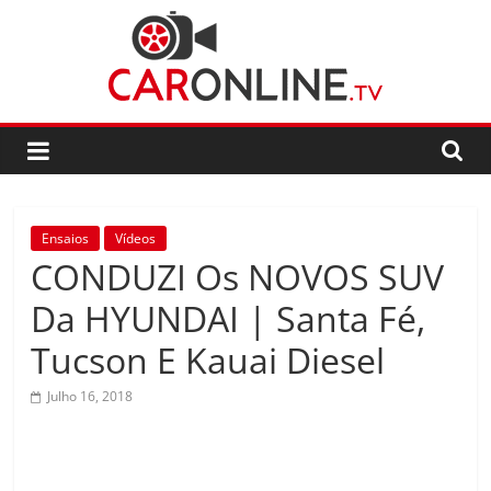
Skip
to
content
CarOnline.TV
CarOnline.TV
–
Ensaios
Ensaios
Vídeos
Automóvel
CONDUZI Os NOVOS SUV
em
Português
Da HYUNDAI | Santa Fé,
Tucson E Kauai Diesel
Julho 16, 2018