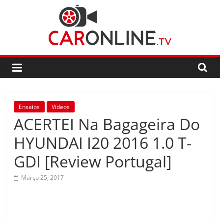
Skip
to
content
CarOnline.TV
CarOnline.TV
–
Ensaios
Ensaios
Vídeos
Automóvel
ACERTEI Na Bagageira Do
em
Português
HYUNDAI I20 2016 1.0 T-
GDI [Review Portugal]
Março 25, 2017