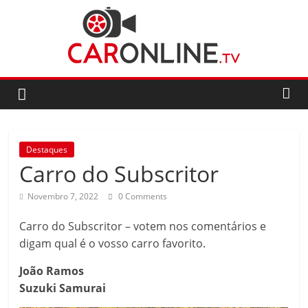
Skip
to
content
CarOnline.TV
CarOnline.TV
–
Ensaios
Destaques
Automóvel
Carro do Subscritor
em
Português
Novembro 7, 2022
0 Comments
Carro do Subscritor – votem nos comentários e
digam qual é o vosso carro favorito.
João Ramos
Suzuki Samurai