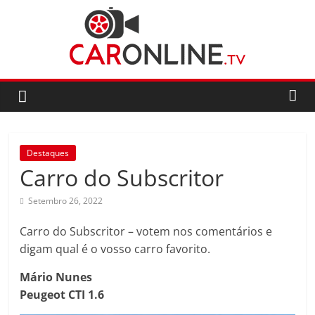
Skip
to
content
CarOnline.TV
CarOnline.TV
–
Ensaios
Destaques
Automóvel
Carro do Subscritor
em
Português
Setembro 26, 2022
Carro do Subscritor – votem nos comentários e
digam qual é o vosso carro favorito.
Mário Nunes
Peugeot CTI 1.6