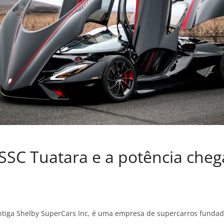
SC Tuatara e a potência cheg
ntiga Shelby SuperCars Inc, é uma empresa de supercarros funda