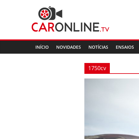
Skip
CarOnline.TV
to
content
CarOnline.TV
–
Ensaios
INÍCIO
NOVIDADES
NOTÍCIAS
ENSAIOS
Automóvel
em
Português
1750cv