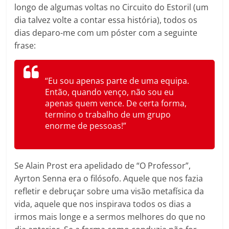
longo de algumas voltas no Circuito do Estoril (um
dia talvez volte a contar essa história), todos os
dias deparo-me com um póster com a seguinte
frase:
“Eu sou apenas parte de uma equipa.
Então, quando venço, não sou eu
apenas quem vence. De certa forma,
termino o trabalho de um grupo
enorme de pessoas!”
Se Alain Prost era apelidado de “O Professor”,
Ayrton Senna era o filósofo. Aquele que nos fazia
refletir e debruçar sobre uma visão metafísica da
vida, aquele que nos inspirava todos os dias a
irmos mais longe e a sermos melhores do que no