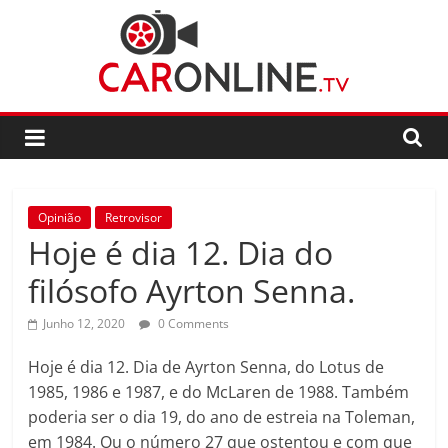
Skip
to
content
CarOnline.TV
CarOnline.TV
–
Ensaios
Opinião
Retrovisor
Automóvel
Hoje é dia 12. Dia do
em
Português
filósofo Ayrton Senna.
Junho 12, 2020
0 Comments
Hoje é dia 12. Dia de Ayrton Senna, do Lotus de
1985, 1986 e 1987, e do McLaren de 1988. Também
poderia ser o dia 19, do ano de estreia na Toleman,
em 1984. Ou o número 27 que ostentou e com que