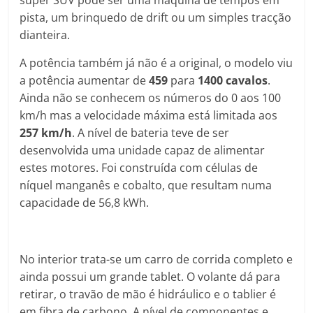
super SUV pode ser uma máquina de tempos em
pista, um brinquedo de drift ou um simples tracção
dianteira.
A potência também já não é a original, o modelo viu
a potência aumentar de
459
para
1400 cavalos
.
Ainda não se conhecem os números do 0 aos 100
km/h mas a velocidade máxima está limitada aos
257 km/h
. A nível de bateria teve de ser
desenvolvida uma unidade capaz de alimentar
estes motores. Foi construída com células de
níquel manganês e cobalto, que resultam numa
capacidade de 56,8 kWh.
No interior trata-se um carro de corrida completo e
ainda possui um grande tablet. O volante dá para
retirar, o travão de mão é hidráulico e o tablier é
em fibra de carbono. A nível de componentes e