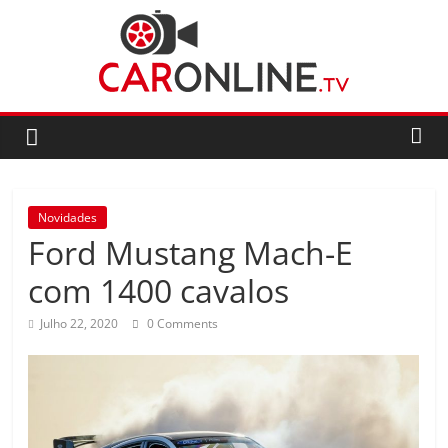
Skip
to
content
CarOnline.TV
CarOnline.TV
–
Ensaios
Novidades
Automóvel
Ford Mustang Mach-E
em
Português
com 1400 cavalos
Julho 22, 2020
0 Comments