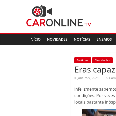
Skip
CarOnline.TV
to
content
CarOnline.TV
–
Ensaios
INÍCIO
NOVIDADES
NOTÍCIAS
ENSAIOS
Automóvel
em
Português
Notícias
Novidades
Eras capaz
Janeiro 9, 2021
0 Com
Infelizmente sabemo
condições. Por veze
locais bastante inósp