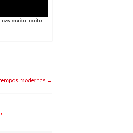
, mas muito muito
os tempos modernos
→
m
*