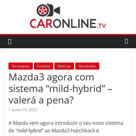
Skip
to
content
CarOnline.TV
CarOnline.TV
–
Ensaios
Destaques
Ensaios
Notícias
Novidades
Automóvel
Mazda3 agora com
em
Português
sistema “mild-hybrid” –
valerá a pena?
Junho 10, 2022
A Mazda vem agora introduzir o seu novo sistema
de
“mild-hybrid”
ao Mazda3 Hatchback e